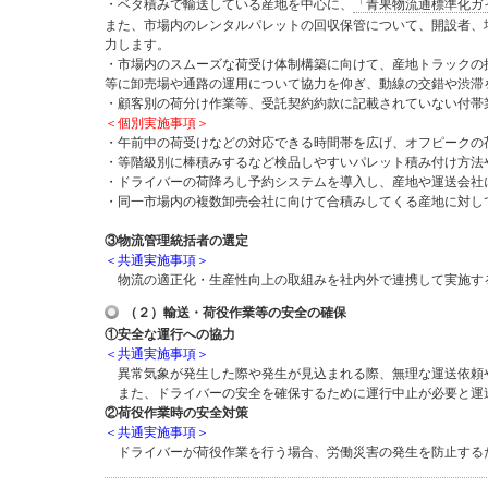
・ベタ積みで輸送している産地を中心に、
「青果物流通標準化ガ
また、市場内のレンタルパレットの回収保管について、開設者、
力します。
・市場内のスムーズな荷受け体制構築に向けて、産地トラックの
等に卸売場や通路の運用について協力を仰ぎ、動線の交錯や渋滞
・顧客別の荷分け作業等、受託契約約款に記載されていない付帯
＜個別実施事項＞
・午前中の荷受けなどの対応できる時間帯を広げ、オフピークの
・等階級別に棒積みするなど検品しやすいパレット積み付け方法
・ドライバーの荷降ろし予約システムを導入し、産地や運送会社
・同一市場内の複数卸売会社に向けて合積みしてくる産地に対し
③物流管理統括者の選定
＜共通実施事項＞
物流の適正化・生産性向上の取組みを社内外で連携して実施す
（２）輸送・荷役作業等の安全の確保
①安全な運行への協力
＜共通実施事項＞
異常気象が発生した際や発生が見込まれる際、無理な運送依頼
また、ドライバーの安全を確保するために運行中止が必要と運
②荷役作業時の安全対策
＜共通実施事項＞
ドライバーが荷役作業を行う場合、労働災害の発生を防止する