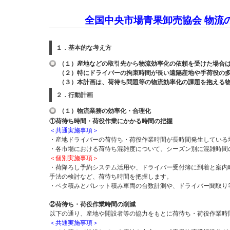
全国中央市場青果卸売協会 物流
１．基本的な考え方
（１）産地などの取引先から物流効率化の依頼を受けた場合
（２）特にドライバーの拘束時間が長い遠隔産地や手荷役の
（３）本計画は、荷待ち問題等の物流効率化の課題を抱える
２．行動計画
（１）物流業務の効率化・合理化
①荷待ち時間・荷役作業にかかる時間の把握
＜共通実施事項＞
・産地ドライバーの荷待ち・荷役作業時間が長時間発生している
・各市場における荷待ち混雑度について、シーズン別に混雑時間
＜個別実施事項＞
・荷降ろし予約システム活用や、ドライバー受付簿に到着と案内
手法の検討など、荷待ち時間を把握します。
・ベタ積みとパレット積み車両の台数計測や、ドライバー聞取り
②荷待ち・荷役作業時間の削減
以下の通り、産地や開設者等の協力をもとに荷待ち・荷役作業時
＜共通実施事項＞