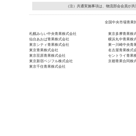
（注）共通実施事項は、物流部会会員が共
全国中央市場青果卸
札幌みらい中央青果株式会社
東京多摩青果株
仙台あおば青果株式会社
横浜丸中青果株
東京シティ青果株式会社
東一川崎中央青
東京青果株式会社
名古屋青果株式
東京荏原青果株式会社
セントライ青果
東京新宿ベジフル株式会社
京都青果合同株
東京千住青果株式会社